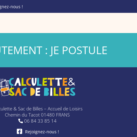
gnez-nous !
TEMENT :
JE POSTULE
ulette & Sac de Billes – Accueil de Loisirs
Chemin du Tacot 01480 FRANS
06 84 33 85 14
Rejoignez-nous !