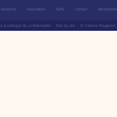
Vacances
Association
Tarifs
Contact
Recruteme
s & politique de confidentialité
Plan du site
© Création Rougevert